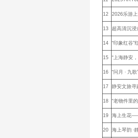
12
2026乐游
13
超高清沉浸
14
“印象红谷”
15
“上海静安，
16
“问月 · 
17
静安文旅寻
18
“老物件里
19
海上生花—
20
海上琴韵 