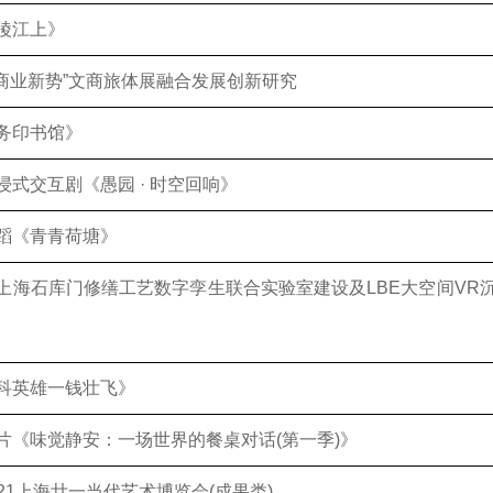
陵江上》
 ·商业新势”文商旅体展融合发展创新研究
务印书馆》
浸式交互剧《愚园 · 时空回响》
蹈《青青荷塘》
上海石库门修缮工艺数字孪生联合实验室建设及LBE大空间VR
科英雄一钱壮飞》
片《味觉静安：一场世界的餐桌对话(第一季)》
RT021上海廿一当代艺术博览会(成果类)