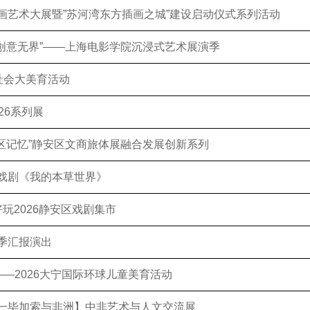
画艺术大展暨”苏河湾东方插画之城”建设启动仪式系列活动
 ·创意无界”——上海电影学院沉浸式艺术展演季
”社会大美育活动
26系列展
·社区记忆”静安区文商旅体展融合发展创新系列
戏剧《我的本草世界》
好玩2026静安区戏剧集市
季汇报演出
——2026大宁国际环球儿童美育活动
一毕加索与非洲】中非艺术与人文交流展