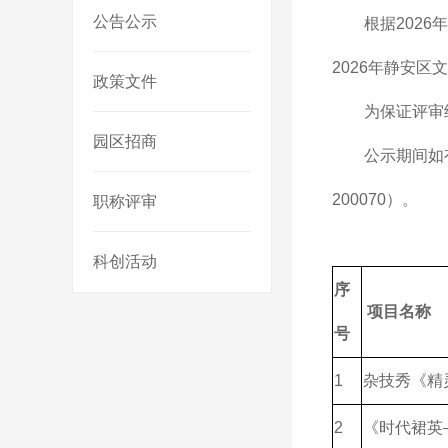
公告公示
根据202
2026年静安
政策文件
为保证评审
园区招商
公示期间如
200070）。
职称评审
科创活动
序
项目名称
号
1
杂技秀《精
2
《时代裙英