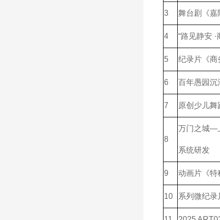
3
舞台剧《嘉
4
“路见静安
5
纪录片《商
6
百年愚园沉
7
原创少儿舞
万门之城—
8
系统研发
9
动画片《特
10
系列微纪录
11
2025 A