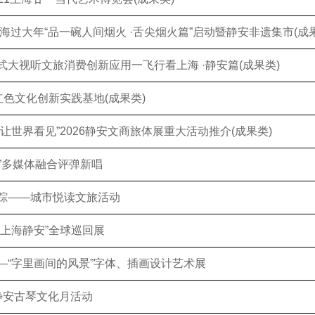
上海过大年“品一碗人间烟火 ·舌尖烟火篇”启动暨静安非遗集市(成
式大视听文旅消费创新应用一飞行看上海 ·静安篇(成果类)
红色文化创新实践基地(成果类)
让世界看见”2026静安文商旅体展重大活动推介(成果类)
九歌”多媒体融合评弹新唱
踪——城市悦读文旅活动
的上海静安”全球巡回展
—“字里画间的风景”字体、插画设计艺术展
·静安古琴文化月活动