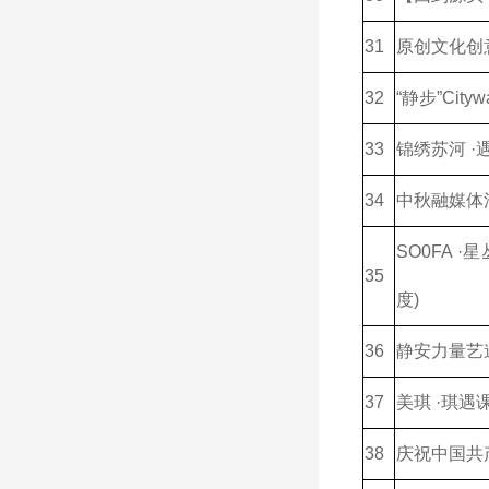
31
原创文化创
32
“静步”City
33
锦绣苏河 
34
中秋融媒体
SO0FA
35
度)
36
静安力量艺
37
美琪 ·琪遇
38
庆祝中国共