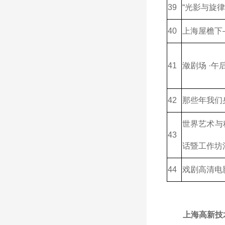
39
“光影与旋律”
40
上海屋檐下
41
潋剧场 ·午
42
那些年我们
世界艺术与
43
话暨工作坊
44
戏剧高清电
上海高新技