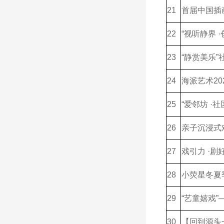
21
首届中国插
22
“视听静界
23
“静赏美乐
24
海派艺术20
25
“爱邻坊 
26
亲子沉浸式
27
戏引力 ·剧
28
小荧星冬夏
29
“艺童嬉戏”
30
【回到源头