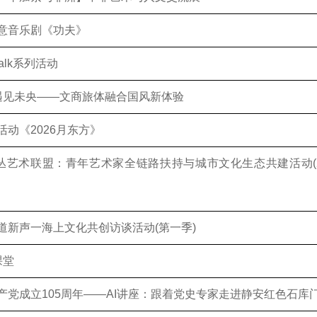
意音乐剧《功夫》
walk系列活动
·遇见未央——文商旅体融合国风新体验
活动《2026月东方》
 ·星丛艺术联盟：青年艺术家全链路扶持与城市文化生态共建活动(2
道新声一海上文化共创访谈活动(第一季)
课堂
产党成立105周年——AI讲座：跟着党史专家走进静安红色石库