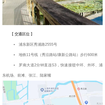
【
交通区位
】
• 浦东新区秀浦路2555号
• 地铁11号线（秀沿路站/康新公路站）步行600米
• 罗南大道2分钟直连S3，快速接驳中环、外环、浦
东机场、前滩、张江、陆家嘴