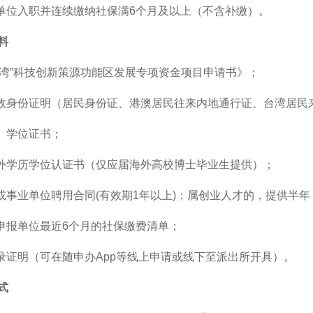
报单位入职并连续缴纳社保满6个月及以上（不含补缴）。
料
零号湾”科技创新策源功能区发展专项资金项目申请书》；
有效身份证明（居民身份证、港澳居民往来内地通行证、台湾居民
历、学位证书；
国外学历学位认证书（仅应届海外高校博士毕业生提供）；
同或事业单位聘用合同(有效期1年以上)；属创业人才的，提供半
在申报单位最近6个月的社保缴费清单；
记录证明（可在随申办App等线上申请或线下至派出所开具）。
式