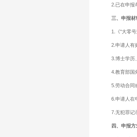
2.已在申
三、申报材
1.《“大
2.申请人
3.博士学
4.教育部
5.劳动合
6.申请人
7.无犯罪
四、申报方