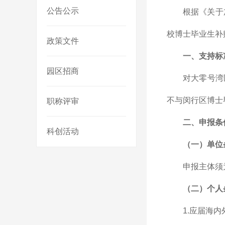
公告公示
根据《关于
校博士毕业生补
政策文件
一、支持标
园区招商
对大零号湾
不与闵行区博士
职称评审
二、申报条
科创活动
（一）单位
申报主体须
（二）个人
1.应届海内